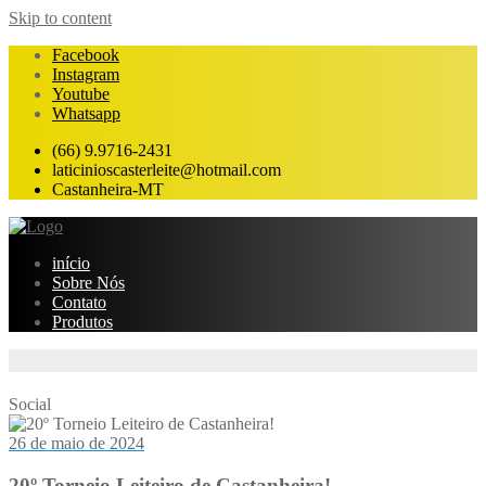
Skip to content
Facebook
Instagram
Youtube
Whatsapp
(66) 9.9716-2431
laticinioscasterleite@hotmail.com
Castanheira-MT
início
Sobre Nós
Contato
Produtos
Social
26 de maio de 2024
20º Torneio Leiteiro de Castanheira!